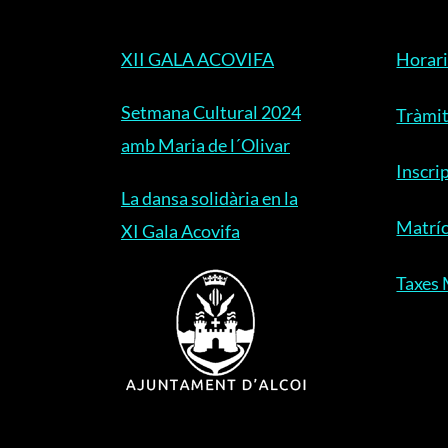
XII GALA ACOVIFA
Horari
Setmana Cultural 2024
Tràmit
amb Maria de l´Olivar
Inscri
La dansa solidària en la
Matríc
XI Gala Acovifa
Taxes 