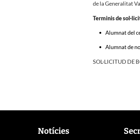
de la Generalitat V
Terminis de sol·lici
Alumnat del c
Alumnat de no
SOL·LICITUD DE B
Notícies
Sec