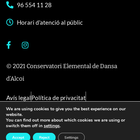
96 554 11 28
Horari d'atenció al públic
© 2021 Conservatori Elemental de Dansa
d’Alcoi
Avís legal
Política de privacitat
We are using cookies to give you the best experience on our
Política de cookies
website.
You can find out more about which cookies we are using or
switch them off in
settings
.
Disseny i desenrotllament:
acceseo.com
Accept
Reject
Settings