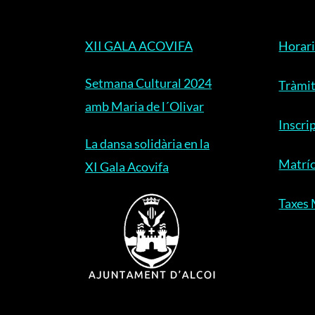
XII GALA ACOVIFA
Horari
Setmana Cultural 2024
Tràmit
amb Maria de l´Olivar
Inscri
La dansa solidària en la
Matríc
XI Gala Acovifa
Taxes 