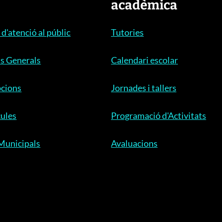
acadèmica
 d'atenció al públic
Tutories
s Generals
Calendari escolar
pcions
Jornades i tallers
ules
Programació d'Activitats
Municipals
Avaluacions