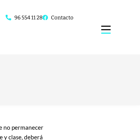
96 554 11 28
Contacto
 de no permanecer
e y clase, deberá