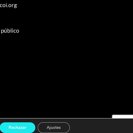
coi.org
 público
Rechazar
Ajustes