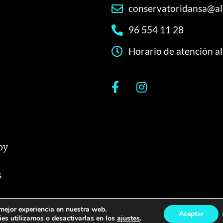
conservatoridansa@al
96 554 11 28
Horario de atención al
oy
s
 mejor experiencia en nuestra web.
Aceptar
es utilizamos o desactivarlas en los
ajustes
.