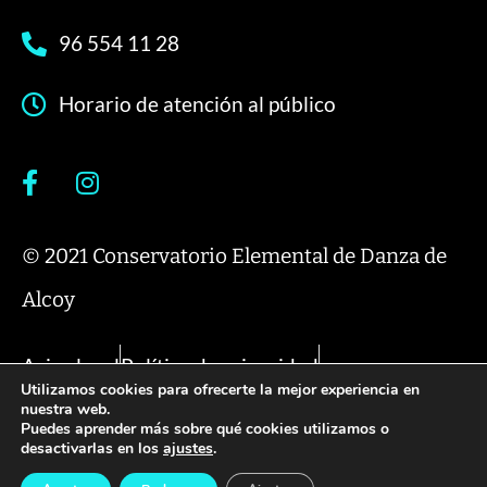
96 554 11 28
Horario de atención al público
© 2021 Conservatorio Elemental de Danza de
Alcoy
Aviso legal
Política de privacidad
Utilizamos cookies para ofrecerte la mejor experiencia en
Política de cookies
nuestra web.
Puedes aprender más sobre qué cookies utilizamos o
desactivarlas en los
ajustes
.
Diseño y desarrollo:
acceseo.com